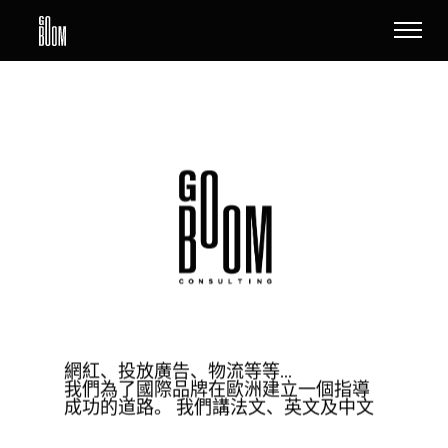
網
紅
、
投
放
廣
告
、
物
流
等
等
…
我
們
為
了
國
際
品
牌
在
歐
洲
建
立
一
個
指
導
成
功
的
道
路
。
我
們
講
法
文
、
英
文
及
中
文