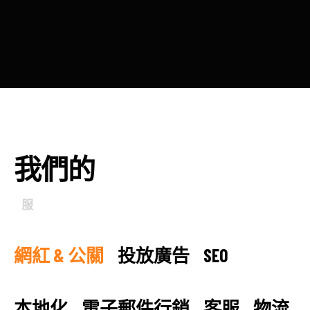
我
們
的
服
務
網紅 & 公關
投放廣告
SEO
本地化
電子郵件行銷
客服
物流