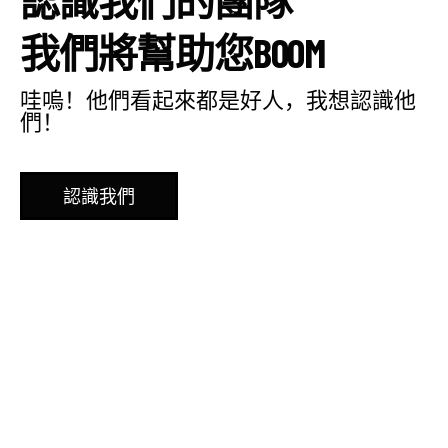
我
們
將
幫
助
您
B
O
O
M
哇嗚！他們看起來都是好人，我想認識他
們！
認識我們