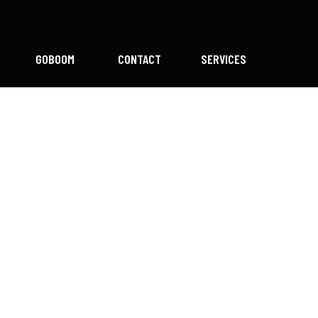
GOBOOM
CONTACT
SERVICES
TEAM
hello@goboom.agency