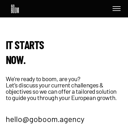
I
T
S
T
A
R
T
S
N
O
W
.
W
e
’
r
e
r
e
a
d
y
t
o
b
o
o
m
,
a
r
e
y
o
u
?
L
e
t
’
s
d
i
s
c
u
s
s
y
o
u
r
c
u
r
r
e
n
t
c
h
a
l
l
e
n
g
e
s
&
o
b
j
e
c
t
i
v
e
s
s
o
w
e
c
a
n
o
f
f
e
r
a
t
a
i
l
o
r
e
d
s
o
l
u
t
i
o
n
t
o
g
u
i
d
e
y
o
u
t
h
r
o
u
g
h
y
o
u
r
E
u
r
o
p
e
a
n
g
r
o
w
t
h
.
h
e
l
l
o
@
g
o
b
o
o
m
.
a
g
e
n
c
y